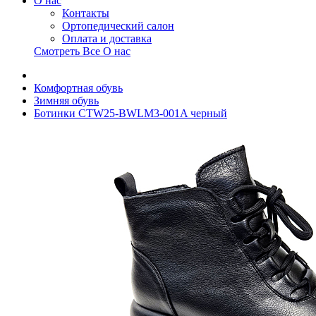
О нас
Контакты
Ортопедический салон
Оплата и доставка
Смотреть Все О нас
Комфортная обувь
Зимняя обувь
Ботинки CTW25-BWLM3-001A черный