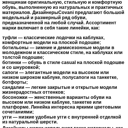
женщинам оригинальную, стильную и комфортную
обувь, выполненную из
натуральных и практичных
материалов. Дизайнеры
Covani
предлагают большой
модельный и размерный ряд обуви,
предназначенной на любой случай. Ассортимент
марки включает в себя такие линейки, как:
туфли — классические лодочки на каблуках,
комфортные модели на плоской подошве;
ботильоны — зимние и демисезонные модели в
молодежном и классическом стиле, на каблуках или
толстой подошве;
ботинки — обувь в стиле casual на плоской подошве
и со шнуровкой;
сапоги — элегантные модели на высоком или
низком широком каблуке, полусапоги на танкетке,
ботфорты;
сандалии — легкие закрытые и открытые модели
жизнерадостных оттенков;
босоножки — женственные варианты обуви на
высоком или низком каблуке, танкетке или
платформе. Линейка интересна яркими цветовыми
сочетаниями;
угги — низкие удобные угги с внутренней отделкой
из натуральной шерсти.