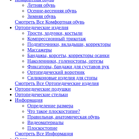
Летняя обувь
Осенне-весенняя обувь
Зимняя обувь
Смотреть Все Комфортная обувь
Ортопедические изделия
Трости, ходунки, костыли
Компрессионный трикотаж
Подпяточники, вкладыши, корректоры
Массажеры
Бандажы, корсеты, корректоры осанки
Наколенники, голеностопы, ортезы
Фиксаторы, бандажи для суставов рук
Ортопедический воротник
Силиконовые изделия для стопы
Смотреть Все Ортопедические изделия
Ортопедические подушки
Ортопедические стельки
Информация
Определение размера
Что такое плоскостопие?
Правильная, анатомическая обувь
Видеоматериалы
Плоскостопие
Смотреть Все Информация