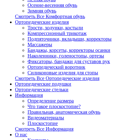
Осенне-весенняя обувь
Зимняя обувь
Смотреть Все Комфортная обувь
Ортопедические изделия
Трости, ходунки, костыли
Компрессионный трикотаж
Подпяточники, вкладыши, корректоры
Массажеры
Бандажы, корсеты, корректоры осанки
Наколенники, голеностопы, ортезы
Фиксаторы, бандажи для суставов рук
Ортопедический воротник
Силиконовые изделия для стопы
Смотреть Все Ортопедические изделия
Ортопедические подушки
Ортопедические стельки
Информация
Определение размера
Что такое плоскостопие?
Правильная, анатомическая обувь
Видеоматериалы
Плоскостопие
Смотреть Все Информация
О нас