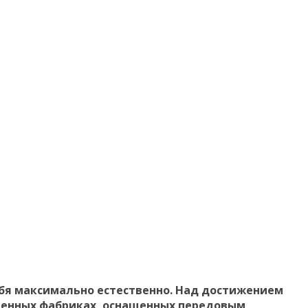
себя максимально естественно. Над достижением
ременных фабриках, оснащенных передовым