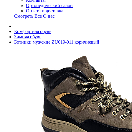
Контакты
Ортопедический салон
Оплата и доставка
Смотреть Все О нас
Комфортная обувь
Зимняя обувь
Ботинки мужские ZU019-011 коричневый