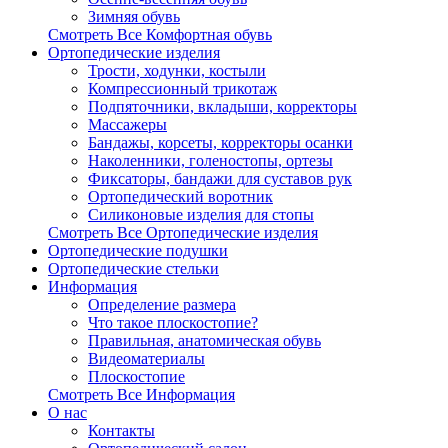
Зимняя обувь
Смотреть Все Комфортная обувь
Ортопедические изделия
Трости, ходунки, костыли
Компрессионный трикотаж
Подпяточники, вкладыши, корректоры
Массажеры
Бандажы, корсеты, корректоры осанки
Наколенники, голеностопы, ортезы
Фиксаторы, бандажи для суставов рук
Ортопедический воротник
Силиконовые изделия для стопы
Смотреть Все Ортопедические изделия
Ортопедические подушки
Ортопедические стельки
Информация
Определение размера
Что такое плоскостопие?
Правильная, анатомическая обувь
Видеоматериалы
Плоскостопие
Смотреть Все Информация
О нас
Контакты