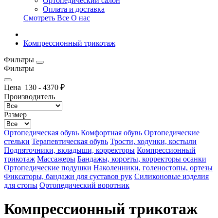
Ортопедический салон
Оплата и доставка
Смотреть Все О нас
Компрессионный трикотаж
Фильтры
Фильтры
Цена
130
-
4370
₽
Производитель
Размер
Ортопедическая обувь
Комфортная обувь
Ортопедические
стельки
Терапевтическая обувь
Трости, ходунки, костыли
Подпяточники, вкладыши, корректоры
Компрессионный
трикотаж
Массажеры
Бандажы, корсеты, корректоры осанки
Ортопедические подушки
Наколенники, голеностопы, ортезы
Фиксаторы, бандажи для суставов рук
Силиконовые изделия
для стопы
Ортопедический воротник
Компрессионный трикотаж