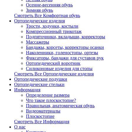
Осенне-весенняя обувь
Зимняя обувь
Смотреть Все Комфортная обувь
Ортопедические изделия
Трости, ходунки, костыли
Компрессионный трикотаж
Подпяточники, вкладыши, корректоры
Массажеры
Бандажы, корсеты, корректоры осанки
Наколенники, голеностопы, ортезы
Фиксаторы, бандажи для суставов рук
Ортопедический воротник
Силиконовые изделия для стопы
Смотреть Все Ортопедические изделия
Ортопедические подушки
Ортопедические стельки
Информация
Определение размера
Что такое плоскостопие?
Правильная, анатомическая обувь
Видеоматериалы
Плоскостопие
Смотреть Все Информация
О нас