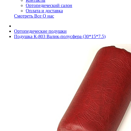
Контакты
Ортопедический салон
Оплата и доставка
Смотреть Все О нас
Ортопедические подушки
Подушка К-803 Валик-полусфера (30*15*7.5)