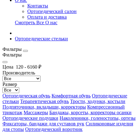
О нас
Контакты
Ортопедический салон
Оплата и доставка
Смотреть Все О нас
Ортопедические стельки
Фильтры
Фильтры
Цена
120
-
6160
₽
Производитель
Размер
Ортопедическая обувь
Комфортная обувь
Ортопедические
стельки
Терапевтическая обувь
Трости, ходунки, костыли
Подпяточники, вкладыши, корректоры
Компрессионный
трикотаж
Массажеры
Бандажы, корсеты, корректоры осанки
Ортопедические подушки
Наколенники, голеностопы, ортезы
Фиксаторы, бандажи для суставов рук
Силиконовые изделия
для стопы
Ортопедический воротник