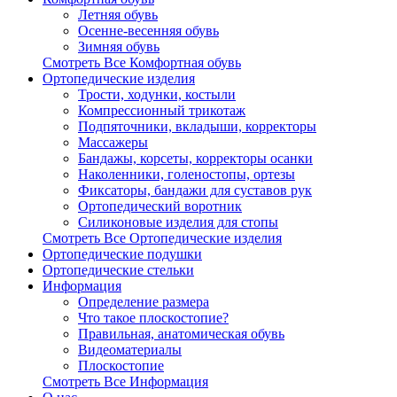
Летняя обувь
Осенне-весенняя обувь
Зимняя обувь
Смотреть Все Комфортная обувь
Ортопедические изделия
Трости, ходунки, костыли
Компрессионный трикотаж
Подпяточники, вкладыши, корректоры
Массажеры
Бандажы, корсеты, корректоры осанки
Наколенники, голеностопы, ортезы
Фиксаторы, бандажи для суставов рук
Ортопедический воротник
Силиконовые изделия для стопы
Смотреть Все Ортопедические изделия
Ортопедические подушки
Ортопедические стельки
Информация
Определение размера
Что такое плоскостопие?
Правильная, анатомическая обувь
Видеоматериалы
Плоскостопие
Смотреть Все Информация