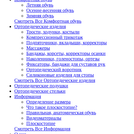
Летняя обувь
Осенне-весенняя обувь
Зимняя обувь
Смотреть Все Комфортная обувь
Ортопедические изделия
Трости, ходунки, костыли
Компрессионный трикотаж
Подпяточники, вкладыши, корректоры
Массажеры
Бандажы, корсеты, корректоры осанки
Наколенники, голеностопы, ортезы
Фиксаторы, бандажи для суставов рук
Ортопедический воротник
Силиконовые изделия для стопы
Смотреть Все Ортопедические изделия
Ортопедические подушки
Ортопедические стельки
Информация
Определение размера
Что такое плоскостопие?
Правильная, анатомическая обувь
Видеоматериалы
Плоскостопие
Смотреть Все Информация