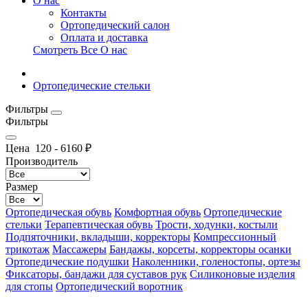
О нас
Контакты
Ортопедический салон
Оплата и доставка
Смотреть Все О нас
Ортопедические стельки
Фильтры
Фильтры
Цена
120
-
6160
₽
Производитель
Размер
Ортопедическая обувь
Комфортная обувь
Ортопедические
стельки
Терапевтическая обувь
Трости, ходунки, костыли
Подпяточники, вкладыши, корректоры
Компрессионный
трикотаж
Массажеры
Бандажы, корсеты, корректоры осанки
Ортопедические подушки
Наколенники, голеностопы, ортезы
Фиксаторы, бандажи для суставов рук
Силиконовые изделия
для стопы
Ортопедический воротник