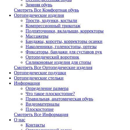
Зимняя обувь
Смотреть Все Комфортная обувь
Ортопедические изделия
Трости, ходунки, костыли
Компрессионный трикотаж
Подпяточники, вкладыши, корректоры
Массажеры
Бандажы, корсеты, корректоры осанки
Наколенники, голеностопы, ортезы
Фиксаторы, бандажи для суставов рук
Ортопедический воротник
Силиконовые изделия для стопы
Смотреть Все Ортопедические изделия
Ортопедические подушки
Ортопедические стельки
Информация
Определение размера
Что такое плоскостопие?
Правильная, анатомическая обувь
Видеоматериалы
Плоскостопие
Смотреть Все Информация
О нас
Контакты