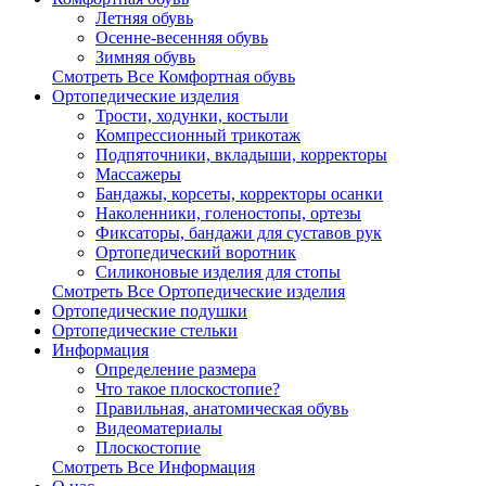
Летняя обувь
Осенне-весенняя обувь
Зимняя обувь
Смотреть Все Комфортная обувь
Ортопедические изделия
Трости, ходунки, костыли
Компрессионный трикотаж
Подпяточники, вкладыши, корректоры
Массажеры
Бандажы, корсеты, корректоры осанки
Наколенники, голеностопы, ортезы
Фиксаторы, бандажи для суставов рук
Ортопедический воротник
Силиконовые изделия для стопы
Смотреть Все Ортопедические изделия
Ортопедические подушки
Ортопедические стельки
Информация
Определение размера
Что такое плоскостопие?
Правильная, анатомическая обувь
Видеоматериалы
Плоскостопие
Смотреть Все Информация