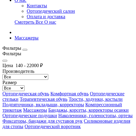
О нас
Контакты
Ортопедический салон
Оплата и доставка
Смотреть Все О нас
Массажеры
Фильтры
Фильтры
Цена
140
-
22000
₽
Производитель
Размер
Ортопедическая обувь
Комфортная обувь
Ортопедические
стельки
Терапевтическая обувь
Трости, ходунки, костыли
Подпяточники, вкладыши, корректоры
Компрессионный
трикотаж
Массажеры
Бандажы, корсеты, корректоры осанки
Ортопедические подушки
Наколенники, голеностопы, ортезы
Фиксаторы, бандажи для суставов рук
Силиконовые изделия
для стопы
Ортопедический воротник