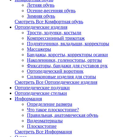
Летняя обувь
Осенне-весенняя обувь
Зимняя обувь
Смотреть Все Комфортная обувь
Ортопедические изделия
Трости, ходунки, костыли
Компрессионный трикотаж
Подпяточники, вкладыши, корректоры
Массажеры
Бандажы, корсеты, корректоры осанки
Наколенники, голеностопы, ортезы
Фиксаторы, бандажи для суставов рук
Ортопедический воротник
Силиконовые изделия для стопы
Смотреть Все Ортопедические изделия
Ортопедические подушки
Ортопедические стельки
Информация
Определение размера
Что такое плоскостопие?
Правильная, анатомическая обувь
Видеоматериалы
Плоскостопие
Смотреть Все Информация