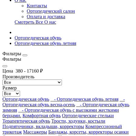
О нас
Контакты
Ортопедический салон
Оплата и доставка
Смотреть Все О нас
Ортопедическая обувь
Ортопедическая обувь летняя
Фильтры
Фильтры
Цена
380
-
17160
₽
Производитель
Размер
Ортопедическая обувь
- Ортопедическая обувь летняя
-
Ортопедическая обувь весна-осень
- Ортопедическая обувь
зимняя
- Ортопедическая обувь с высокими жесткими
берцами.
Комфортная обувь
Ортопедические стельки
Терапевтическая обувь
Трости, ходунки, костыли
Подпяточники, вкладыши, корректоры
Компрессионный
трикотаж
Массажеры
Бандажы, корсеты, корректоры осанки