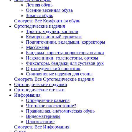
Летняя обувь
Осенне-весенняя обувь
Зимняя обувь
Смотреть Все Комфортная обувь
Ортопедические изделия
Трости, ходунки, костыли
Компрессионный трикотаж
Подпяточники, вкладыши, корректоры
Массажеры
Бандажы, корсеты, корректоры осанки
Наколенники, голеностопы, ортезы
Фиксаторы, бандажи для суставов рук
Ортопедический воротник
Силиконовые изделия для стопы
Смотреть Все Ортопедические изделия
Ортопедические подушки
Ортопедические стельки
Информация
Определение размера
Что такое плоскостопие?
Правильная, анатомическая обувь
Видеоматериалы
Плоскостопие
Смотреть Все Информация