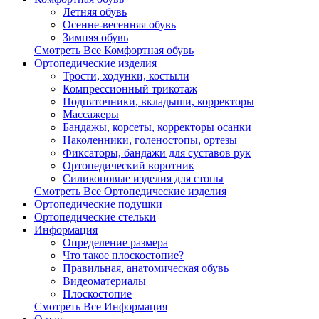
Летняя обувь
Осенне-весенняя обувь
Зимняя обувь
Смотреть Все Комфортная обувь
Ортопедические изделия
Трости, ходунки, костыли
Компрессионный трикотаж
Подпяточники, вкладыши, корректоры
Массажеры
Бандажы, корсеты, корректоры осанки
Наколенники, голеностопы, ортезы
Фиксаторы, бандажи для суставов рук
Ортопедический воротник
Силиконовые изделия для стопы
Смотреть Все Ортопедические изделия
Ортопедические подушки
Ортопедические стельки
Информация
Определение размера
Что такое плоскостопие?
Правильная, анатомическая обувь
Видеоматериалы
Плоскостопие
Смотреть Все Информация