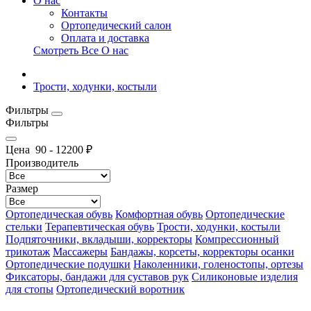
О нас
Контакты
Ортопедический салон
Оплата и доставка
Смотреть Все О нас
Трости, ходунки, костыли
Фильтры
Фильтры
Цена
90
-
12200
₽
Производитель
Размер
Ортопедическая обувь
Комфортная обувь
Ортопедические
стельки
Терапевтическая обувь
Трости, ходунки, костыли
Подпяточники, вкладыши, корректоры
Компрессионный
трикотаж
Массажеры
Бандажы, корсеты, корректоры осанки
Ортопедические подушки
Наколенники, голеностопы, ортезы
Фиксаторы, бандажи для суставов рук
Силиконовые изделия
для стопы
Ортопедический воротник