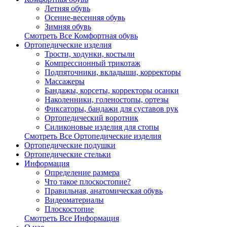
Летняя обувь
Осенне-весенняя обувь
Зимняя обувь
Смотреть Все Комфортная обувь
Ортопедические изделия
Трости, ходунки, костыли
Компрессионный трикотаж
Подпяточники, вкладыши, корректоры
Массажеры
Бандажы, корсеты, корректоры осанки
Наколенники, голеностопы, ортезы
Фиксаторы, бандажи для суставов рук
Ортопедический воротник
Силиконовые изделия для стопы
Смотреть Все Ортопедические изделия
Ортопедические подушки
Ортопедические стельки
Информация
Определение размера
Что такое плоскостопие?
Правильная, анатомическая обувь
Видеоматериалы
Плоскостопие
Смотреть Все Информация