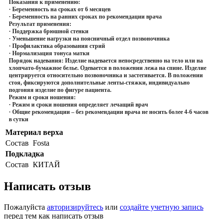
Показания к применению:
· Беременность на сроках от 6 месяцев
· Беременность на ранних сроках по рекомендации врача
Результат применения:
· Поддержка брюшной стенки
· Уменьшение нагрузки на поясничный отдел позвоночника
· Профилактика образования стрий
· Нормализация тонуса матки
Порядок надевания:
Изделие надевается непосредственно на тело или на
хлопчато-бумажное белье. Одевается в положении лежа на спине. Изделие
центрируется относительно позвоночника и застегивается. В положении
стоя, фиксируются дополнительные ленты-стяжки, индивидуально
подгоняя изделие по фигуре пациента.
Режим и сроки ношения:
· Режим и сроки ношения определяет лечащий врач
· Общие рекомендации – без рекомендации врача не носить более 4-6 часов
в сутки
Материал верха
Состав
Fosta
Подкладка
Состав
КИТАЙ
Написать отзыв
Пожалуйста
авторизируйтесь
или
создайте учетную запись
перед тем как написать отзыв