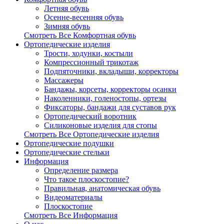
Летняя обувь
Осенне-весенняя обувь
Зимняя обувь
Смотреть Все Комфортная обувь
Ортопедические изделия
Трости, ходунки, костыли
Компрессионный трикотаж
Подпяточники, вкладыши, корректоры
Массажеры
Бандажы, корсеты, корректоры осанки
Наколенники, голеностопы, ортезы
Фиксаторы, бандажи для суставов рук
Ортопедический воротник
Силиконовые изделия для стопы
Смотреть Все Ортопедические изделия
Ортопедические подушки
Ортопедические стельки
Информация
Определение размера
Что такое плоскостопие?
Правильная, анатомическая обувь
Видеоматериалы
Плоскостопие
Смотреть Все Информация