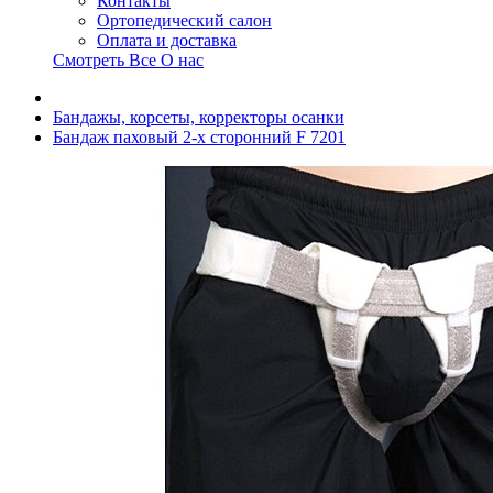
Контакты
Ортопедический салон
Оплата и доставка
Смотреть Все О нас
Бандажы, корсеты, корректоры осанки
Бандаж паховый 2-х сторонний F 7201