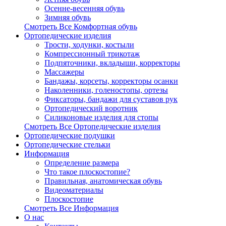
Осенне-весенняя обувь
Зимняя обувь
Смотреть Все Комфортная обувь
Ортопедические изделия
Трости, ходунки, костыли
Компрессионный трикотаж
Подпяточники, вкладыши, корректоры
Массажеры
Бандажы, корсеты, корректоры осанки
Наколенники, голеностопы, ортезы
Фиксаторы, бандажи для суставов рук
Ортопедический воротник
Силиконовые изделия для стопы
Смотреть Все Ортопедические изделия
Ортопедические подушки
Ортопедические стельки
Информация
Определение размера
Что такое плоскостопие?
Правильная, анатомическая обувь
Видеоматериалы
Плоскостопие
Смотреть Все Информация
О нас