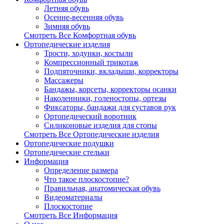
Летняя обувь
Осенне-весенняя обувь
Зимняя обувь
Смотреть Все Комфортная обувь
Ортопедические изделия
Трости, ходунки, костыли
Компрессионный трикотаж
Подпяточники, вкладыши, корректоры
Массажеры
Бандажы, корсеты, корректоры осанки
Наколенники, голеностопы, ортезы
Фиксаторы, бандажи для суставов рук
Ортопедический воротник
Силиконовые изделия для стопы
Смотреть Все Ортопедические изделия
Ортопедические подушки
Ортопедические стельки
Информация
Определение размера
Что такое плоскостопие?
Правильная, анатомическая обувь
Видеоматериалы
Плоскостопие
Смотреть Все Информация