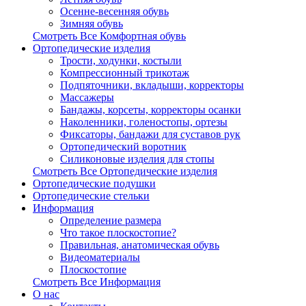
Осенне-весенняя обувь
Зимняя обувь
Смотреть Все Комфортная обувь
Ортопедические изделия
Трости, ходунки, костыли
Компрессионный трикотаж
Подпяточники, вкладыши, корректоры
Массажеры
Бандажы, корсеты, корректоры осанки
Наколенники, голеностопы, ортезы
Фиксаторы, бандажи для суставов рук
Ортопедический воротник
Силиконовые изделия для стопы
Смотреть Все Ортопедические изделия
Ортопедические подушки
Ортопедические стельки
Информация
Определение размера
Что такое плоскостопие?
Правильная, анатомическая обувь
Видеоматериалы
Плоскостопие
Смотреть Все Информация
О нас