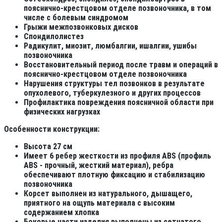
пояснично-крестцовом отделе позвоночника, в том
числе с болевым синдромом
Грыжи межпозвонковых дисков
Cпондилолистез
Радикулит, миозит, люмбалгии, ишалгии, ушибы
позвоночника
Восстановительный период после травм и операций в
пояснично-крестцовом отделе позвоночника
Нарушения структуры тел позвонков в результате
опухолевого, туберкулезного и других процессов
Профилактика повреждения поясничной области при
физических нагрузках
Особенности конструкции:
Высота 27 см
Имеет 6 ребер жесткости из профиля ABS (профиль
АBS - прочный, жесткий материал), ребра
обеспечивают плотную фиксацию и стабилизацию
позвоночника
Корсет выполнен из натурального, дышащего,
приятного на ощупь материала с высоким
содержанием хлопка
Боковые части изделия выполнены из сетчатого