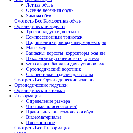
Летняя обувь
Осенне-весенняя обувь
Зимняя обувь
Смотреть Все Комфортная обувь
Ортопедические изделия
Трости, ходунки, костыли
Компрессионный трикотаж
Подпяточники, вкладыши, корректоры
Массажеры
Бандажы, корсеты, корректоры осанки
Наколенники, голеностопы, ортезы
Фиксаторы, бандажи для суставов рук
Ортопедический воротник
Силиконовые изделия для стопы
Смотреть Все Ортопедические изделия
Ортопедические подушки
Ортопедические стельки
Информация
Определение размера
Что такое плоскостопие?
Правильная, анатомическая обувь
Видеоматериалы
Плоскостопие
Смотреть Все Информация