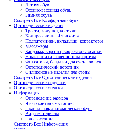
Летняя обувь
Осенне-весенняя обувь
Зимняя обувь
Смотреть Все Комфортная обувь
Ортопедические изделия
Трости, ходунки, костыли
Компрессионный трикотаж
Подпяточники, вкладыши, корректоры
Массажеры
Бандажы, корсеты, корректоры осанки
Наколенники, голеностопы, ортезы
Фиксаторы, бандажи для суставов рук
Ортопедический воротник
Силиконовые изделия для стопы
Смотреть Все Ортопедические изделия
Ортопедические подушки
Ортопедические стельки
Информация
Определение размера
Что такое плоскостопие?
Правильная, анатомическая обувь
Видеоматериалы
Плоскостопие
Смотреть Все Информация