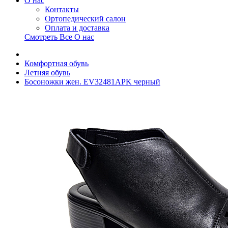
О нас
Контакты
Ортопедический салон
Оплата и доставка
Смотреть Все О нас
Комфортная обувь
Летняя обувь
Боcоножки жен. EV32481APK черный