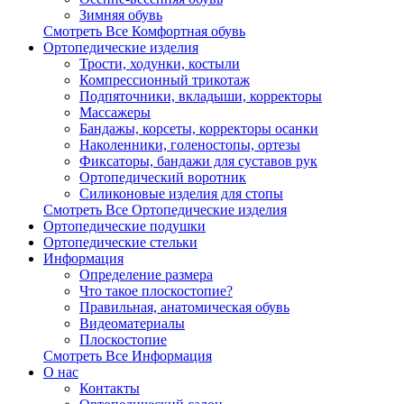
Зимняя обувь
Смотреть Все Комфортная обувь
Ортопедические изделия
Трости, ходунки, костыли
Компрессионный трикотаж
Подпяточники, вкладыши, корректоры
Массажеры
Бандажы, корсеты, корректоры осанки
Наколенники, голеностопы, ортезы
Фиксаторы, бандажи для суставов рук
Ортопедический воротник
Силиконовые изделия для стопы
Смотреть Все Ортопедические изделия
Ортопедические подушки
Ортопедические стельки
Информация
Определение размера
Что такое плоскостопие?
Правильная, анатомическая обувь
Видеоматериалы
Плоскостопие
Смотреть Все Информация
О нас
Контакты