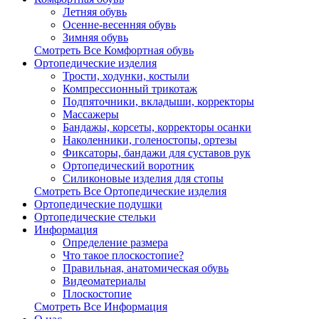
Летняя обувь
Осенне-весенняя обувь
Зимняя обувь
Смотреть Все Комфортная обувь
Ортопедические изделия
Трости, ходунки, костыли
Компрессионный трикотаж
Подпяточники, вкладыши, корректоры
Массажеры
Бандажы, корсеты, корректоры осанки
Наколенники, голеностопы, ортезы
Фиксаторы, бандажи для суставов рук
Ортопедический воротник
Силиконовые изделия для стопы
Смотреть Все Ортопедические изделия
Ортопедические подушки
Ортопедические стельки
Информация
Определение размера
Что такое плоскостопие?
Правильная, анатомическая обувь
Видеоматериалы
Плоскостопие
Смотреть Все Информация