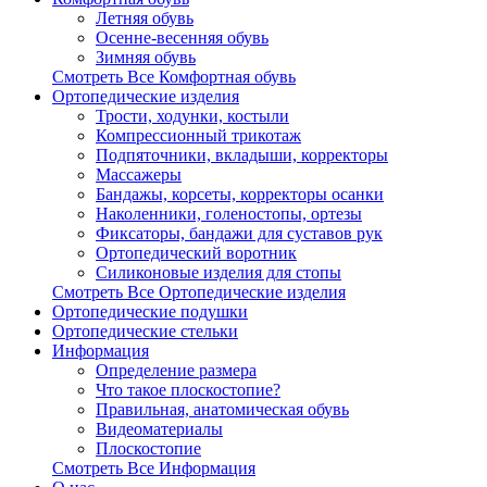
Летняя обувь
Осенне-весенняя обувь
Зимняя обувь
Смотреть Все Комфортная обувь
Ортопедические изделия
Трости, ходунки, костыли
Компрессионный трикотаж
Подпяточники, вкладыши, корректоры
Массажеры
Бандажы, корсеты, корректоры осанки
Наколенники, голеностопы, ортезы
Фиксаторы, бандажи для суставов рук
Ортопедический воротник
Силиконовые изделия для стопы
Смотреть Все Ортопедические изделия
Ортопедические подушки
Ортопедические стельки
Информация
Определение размера
Что такое плоскостопие?
Правильная, анатомическая обувь
Видеоматериалы
Плоскостопие
Смотреть Все Информация