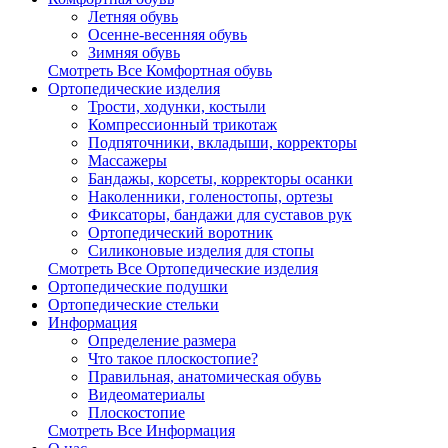
Летняя обувь
Осенне-весенняя обувь
Зимняя обувь
Смотреть Все Комфортная обувь
Ортопедические изделия
Трости, ходунки, костыли
Компрессионный трикотаж
Подпяточники, вкладыши, корректоры
Массажеры
Бандажы, корсеты, корректоры осанки
Наколенники, голеностопы, ортезы
Фиксаторы, бандажи для суставов рук
Ортопедический воротник
Силиконовые изделия для стопы
Смотреть Все Ортопедические изделия
Ортопедические подушки
Ортопедические стельки
Информация
Определение размера
Что такое плоскостопие?
Правильная, анатомическая обувь
Видеоматериалы
Плоскостопие
Смотреть Все Информация