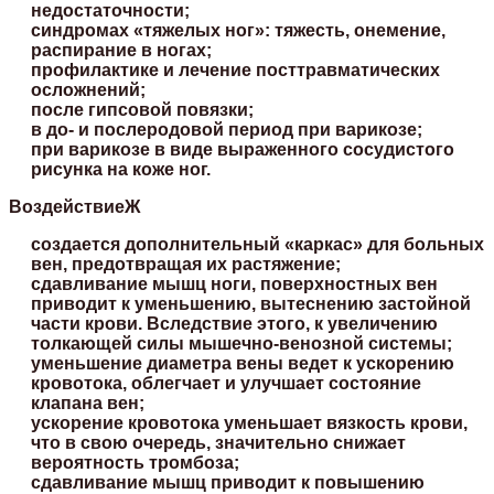
недостаточности;
синдромах «тяжелых ног»: тяжесть, онемение,
распирание в ногах;
профилактике и лечение посттравматических
осложнений;
после гипсовой повязки;
в до- и послеродовой период при варикозе;
при варикозе в виде выраженного сосудистого
рисунка на коже ног.
ВоздействиеЖ
создается дополнительный «каркас» для больных
вен, предотвращая их растяжение;
сдавливание мышц ноги, поверхностных вен
приводит к уменьшению, вытеснению застойной
части крови. Вследствие этого, к увеличению
толкающей силы мышечно-венозной системы;
уменьшение диаметра вены ведет к ускорению
кровотока, облегчает и улучшает состояние
клапана вен;
ускорение кровотока уменьшает вязкость крови,
что в свою очередь, значительно снижает
вероятность тромбоза;
сдавливание мышц приводит к повышению