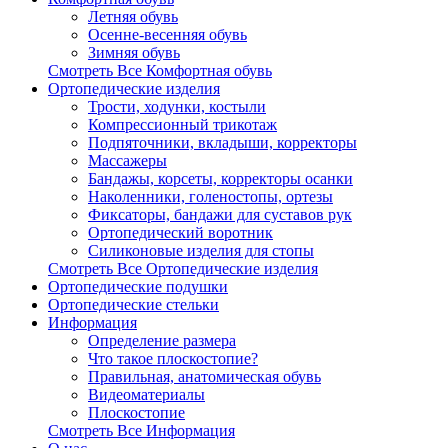
Летняя обувь
Осенне-весенняя обувь
Зимняя обувь
Смотреть Все Комфортная обувь
Ортопедические изделия
Трости, ходунки, костыли
Компрессионный трикотаж
Подпяточники, вкладыши, корректоры
Массажеры
Бандажы, корсеты, корректоры осанки
Наколенники, голеностопы, ортезы
Фиксаторы, бандажи для суставов рук
Ортопедический воротник
Силиконовые изделия для стопы
Смотреть Все Ортопедические изделия
Ортопедические подушки
Ортопедические стельки
Информация
Определение размера
Что такое плоскостопие?
Правильная, анатомическая обувь
Видеоматериалы
Плоскостопие
Смотреть Все Информация