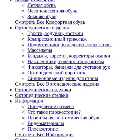
Летняя обувь
Осенне-весенняя обувь
Зимняя обувь
Смотреть Все Комфортная обувь
Ортопедические изделия
Трости, ходунки, костыли
Компрессионный трикотаж
Подпяточники, вкладыши, корректоры
Массажеры
Бандажы, корсеты, корректоры осанки
Наколенники, голеностопы, ортезы
Фиксаторы, бандажи для суставов рук
Ортопедический воротник
Силиконовые изделия для стопы
Смотреть Все Ортопедические изделия
Ортопедические подушки
Ортопедические стельки
Информация
Определение размера
Что такое плоскостопие?
Правильная, анатомическая обувь
Видеоматериалы
Плоскостопие
Смотреть Все Информация