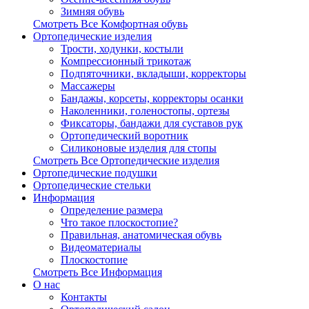
Зимняя обувь
Смотреть Все Комфортная обувь
Ортопедические изделия
Трости, ходунки, костыли
Компрессионный трикотаж
Подпяточники, вкладыши, корректоры
Массажеры
Бандажы, корсеты, корректоры осанки
Наколенники, голеностопы, ортезы
Фиксаторы, бандажи для суставов рук
Ортопедический воротник
Силиконовые изделия для стопы
Смотреть Все Ортопедические изделия
Ортопедические подушки
Ортопедические стельки
Информация
Определение размера
Что такое плоскостопие?
Правильная, анатомическая обувь
Видеоматериалы
Плоскостопие
Смотреть Все Информация
О нас
Контакты