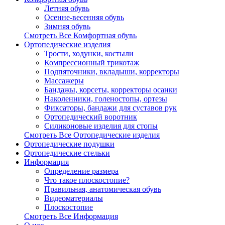
Летняя обувь
Осенне-весенняя обувь
Зимняя обувь
Смотреть Все Комфортная обувь
Ортопедические изделия
Трости, ходунки, костыли
Компрессионный трикотаж
Подпяточники, вкладыши, корректоры
Массажеры
Бандажы, корсеты, корректоры осанки
Наколенники, голеностопы, ортезы
Фиксаторы, бандажи для суставов рук
Ортопедический воротник
Силиконовые изделия для стопы
Смотреть Все Ортопедические изделия
Ортопедические подушки
Ортопедические стельки
Информация
Определение размера
Что такое плоскостопие?
Правильная, анатомическая обувь
Видеоматериалы
Плоскостопие
Смотреть Все Информация