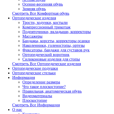
Осенне-весенняя обувь
Зимняя обувь
Смотреть Все Комфортная обувь
Ортопедические изделия
Трости, ходунки, костыли
Компрессионный трикотаж
Подпяточники, вкладыши, корректоры
Массажеры
Бандажы, корсеты, корректоры осанки
Наколенники, голеностопы, ортезы
Фиксаторы, бандажи для суставов рук
Ортопедический воротник
Силиконовые изделия для стопы
Смотреть Все Ортопедические изделия
Ортопедические подушки
Ортопедические стельки
Информация
Определение размера
Что такое плоскостопие?
Правильная, анатомическая обувь
Видеоматериалы
Плоскостопие
Смотреть Все Информация
О нас