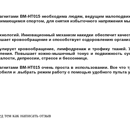
магнитами BM-HT015 необходима людям, ведущим малоподви
занимающимся спортом, для снятия избыточного напряжения мы
хнологий. Инновационный механизм накидки обеспечит качест
учшает кровообращение и способствует оздоровлению органи
улирует кровообращение, лимфодренаж и трофику тканей. У
явления. Повышает кожно-мышечный тонус и подвижность сус
алости, депрессии, стрессе и бессоннице.
гнитами BM-HT015 очень проста в использовании. Все что тре
обиля и .выбрать режим работу с помощью удобного пульта 
д тем как написать отзыв