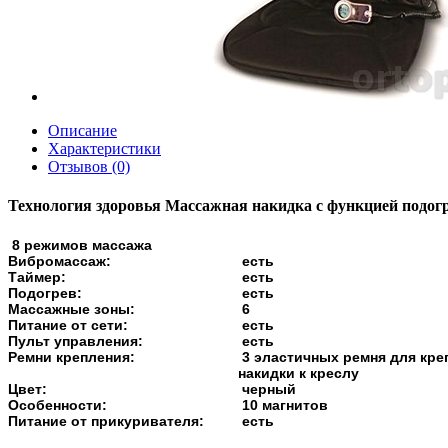
Описание
Характеристики
Отзывов (0)
Технология здоровья Массажная накидка с функцией подог
8 режимов массажа
Вибромассаж:
есть
Таймер:
есть
Подогрев:
есть
Массажные зоны:
6
Питание от сети:
есть
Пульт управления:
есть
Ремни крепления:
3 эластичных ремня для кре
накидки к креслу
Цвет:
черный
Особенности:
10 магнитов
Питание от прикуривателя:
есть