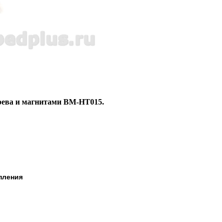
рева и магнитами ВМ-НТ015.
пления