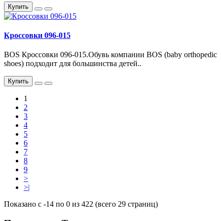
Купить
Кроссовки 096-015
BOS Кроссовки 096-015.Обувь компании BOS (baby orthopedic
shoes) подходит для большинства детей..
Купить
1
2
3
4
5
6
7
8
9
>
>|
Показано с -14 по 0 из 422 (всего 29 страниц)