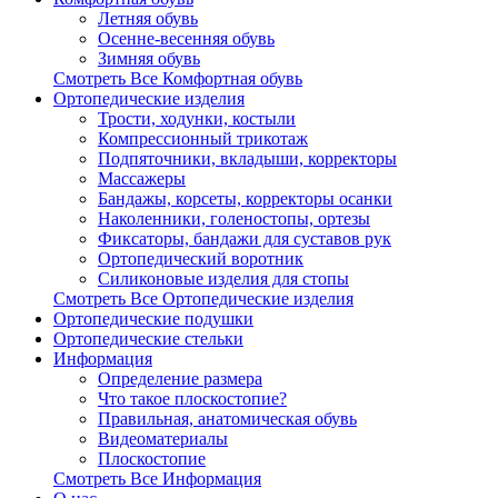
Летняя обувь
Осенне-весенняя обувь
Зимняя обувь
Смотреть Все Комфортная обувь
Ортопедические изделия
Трости, ходунки, костыли
Компрессионный трикотаж
Подпяточники, вкладыши, корректоры
Массажеры
Бандажы, корсеты, корректоры осанки
Наколенники, голеностопы, ортезы
Фиксаторы, бандажи для суставов рук
Ортопедический воротник
Силиконовые изделия для стопы
Смотреть Все Ортопедические изделия
Ортопедические подушки
Ортопедические стельки
Информация
Определение размера
Что такое плоскостопие?
Правильная, анатомическая обувь
Видеоматериалы
Плоскостопие
Смотреть Все Информация