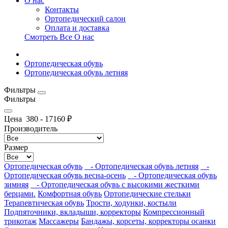
О нас
Контакты
Ортопедический салон
Оплата и доставка
Смотреть Все О нас
Ортопедическая обувь
Ортопедическая обувь летняя
Фильтры
Фильтры
Цена
380
-
17160
₽
Производитель
Размер
Ортопедическая обувь
- Ортопедическая обувь летняя
-
Ортопедическая обувь весна-осень
- Ортопедическая обувь
зимняя
- Ортопедическая обувь с высокими жесткими
берцами.
Комфортная обувь
Ортопедические стельки
Терапевтическая обувь
Трости, ходунки, костыли
Подпяточники, вкладыши, корректоры
Компрессионный
трикотаж
Массажеры
Бандажы, корсеты, корректоры осанки