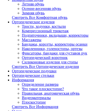
Летняя обувь
Осенне-весенняя обувь
Зимняя обувь
Смотреть Все Комфортная обувь
Ортопедические изделия
Трости, ходунки, костыли
Компрессионный трикотаж
Подпяточники, вкладыши, корректоры
Массажеры
Бандажы, корсеты, корректоры осанки
Наколенники, голеностопы, ортезы
Фиксаторы, бандажи для суставов рук
Ортопедический воротник
Силиконовые изделия для стопы
Смотреть Все Ортопедические изделия
Ортопедические подушки
Ортопедические стельки
Информация
Определение размера
Что такое плоскостопие?
Правильная, анатомическая обувь
Видеоматериалы
Плоскостопие
Смотреть Все Информация