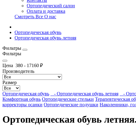
Контакты
Ортопедический салон
Оплата и доставка
Смотреть Все О нас
Ортопедическая обувь
Ортопедическая обувь летняя
Фильтры
Фильтры
Цена
380
-
17160
₽
Производитель
Размер
Ортопедическая обувь
- Ортопедическая обувь летняя
- Ортоп
Комфортная обувь
Ортопедические стельки
Терапевтическая об
корректоры осанки
Ортопедические подушки
Наколенники, го
Ортопедическая обувь летняя