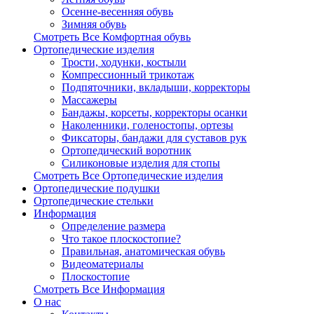
Осенне-весенняя обувь
Зимняя обувь
Смотреть Все Комфортная обувь
Ортопедические изделия
Трости, ходунки, костыли
Компрессионный трикотаж
Подпяточники, вкладыши, корректоры
Массажеры
Бандажы, корсеты, корректоры осанки
Наколенники, голеностопы, ортезы
Фиксаторы, бандажи для суставов рук
Ортопедический воротник
Силиконовые изделия для стопы
Смотреть Все Ортопедические изделия
Ортопедические подушки
Ортопедические стельки
Информация
Определение размера
Что такое плоскостопие?
Правильная, анатомическая обувь
Видеоматериалы
Плоскостопие
Смотреть Все Информация
О нас