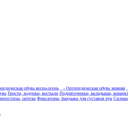
едическая обувь весна-осень
- Ортопедическая обувь зимняя
увь
Трости, ходунки, костыли
Подпяточники, вкладыши, коррек
леностопы, ортезы
Фиксаторы, бандажи для суставов рук
Силико
.