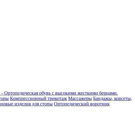
- Ортопедическая обувь с высокими жесткими берцами.
торы
Компрессионный трикотаж
Массажеры
Бандажы, корсеты,
новые изделия для стопы
Ортопедический воротник