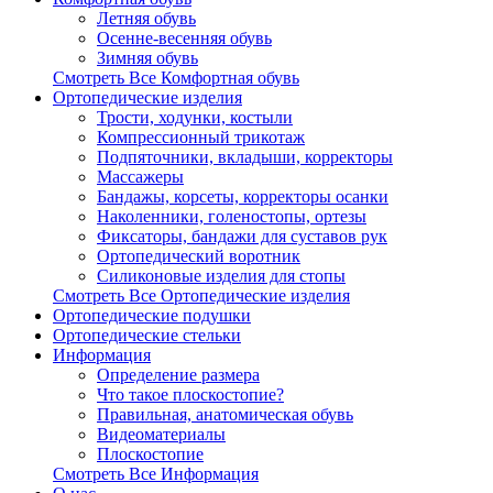
Летняя обувь
Осенне-весенняя обувь
Зимняя обувь
Смотреть Все Комфортная обувь
Ортопедические изделия
Трости, ходунки, костыли
Компрессионный трикотаж
Подпяточники, вкладыши, корректоры
Массажеры
Бандажы, корсеты, корректоры осанки
Наколенники, голеностопы, ортезы
Фиксаторы, бандажи для суставов рук
Ортопедический воротник
Силиконовые изделия для стопы
Смотреть Все Ортопедические изделия
Ортопедические подушки
Ортопедические стельки
Информация
Определение размера
Что такое плоскостопие?
Правильная, анатомическая обувь
Видеоматериалы
Плоскостопие
Смотреть Все Информация