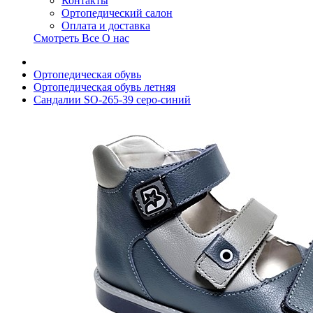
Контакты
Ортопедический салон
Оплата и доставка
Смотреть Все О нас
Ортопедическая обувь
Ортопедическая обувь летняя
Сандалии SO-265-39 серо-синий