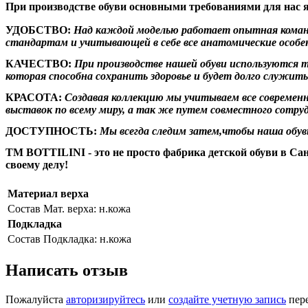
При производстве обуви основными требованиями для нас 
УДОБСТВО:
Над каждой моделью работает опытная команд
стандартам и учитывающей в себе все анатомические особе
КАЧЕСТВО:
При производстве нашей обуви используются т
которая способна сохранить здоровье и будет долго служит
КРАСОТА:
Создавая коллекцию мы учитываем все совреме
выставок по всему миру, а так же путем совместного сотру
ДОСТУПНОСТЬ:
Мы всегда следим затем,чтобы наша обув
ТМ BOTTILINI
- это не просто фабрика детской обуви в С
своему делу!
Материал верха
Состав
Мат. верха: н.кожа
Подкладка
Состав
Подкладка: н.кожа
Написать отзыв
Пожалуйста
авторизируйтесь
или
создайте учетную запись
пере