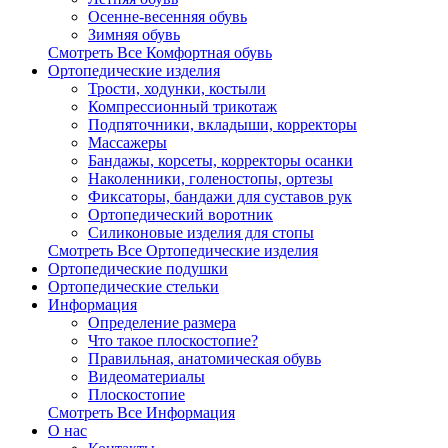
Осенне-весенняя обувь
Зимняя обувь
Смотреть Все Комфортная обувь
Ортопедические изделия
Трости, ходунки, костыли
Компрессионный трикотаж
Подпяточники, вкладыши, корректоры
Массажеры
Бандажы, корсеты, корректоры осанки
Наколенники, голеностопы, ортезы
Фиксаторы, бандажи для суставов рук
Ортопедический воротник
Силиконовые изделия для стопы
Смотреть Все Ортопедические изделия
Ортопедические подушки
Ортопедические стельки
Информация
Определение размера
Что такое плоскостопие?
Правильная, анатомическая обувь
Видеоматериалы
Плоскостопие
Смотреть Все Информация
О нас