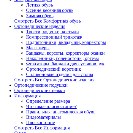
Летняя обувь
Осенне-весенняя обувь
Зимняя обувь
Смотреть Все Комфортная обувь
Ортопедические изделия
Трости, ходунки, костыли
Компрессионный трикотаж
Подпяточники, вкладыши, корректоры
Массажеры
Бандажы, корсеты, корректоры осанки
Наколенники, голеностопы, ортезы
Фиксаторы, бандажи для суставов рук
Ортопедический воротник
Силиконовые изделия для стопы
Смотреть Все Ортопедические изделия
Ортопедические подушки
Ортопедические стельки
Информация
Определение размера
Что такое плоскостопие?
Правильная, анатомическая обувь
Видеоматериалы
Плоскостопие
Смотреть Все Информация