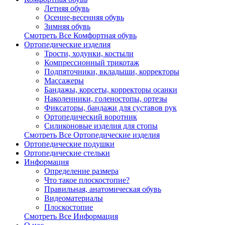
Летняя обувь
Осенне-весенняя обувь
Зимняя обувь
Смотреть Все Комфортная обувь
Ортопедические изделия
Трости, ходунки, костыли
Компрессионный трикотаж
Подпяточники, вкладыши, корректоры
Массажеры
Бандажы, корсеты, корректоры осанки
Наколенники, голеностопы, ортезы
Фиксаторы, бандажи для суставов рук
Ортопедический воротник
Силиконовые изделия для стопы
Смотреть Все Ортопедические изделия
Ортопедические подушки
Ортопедические стельки
Информация
Определение размера
Что такое плоскостопие?
Правильная, анатомическая обувь
Видеоматериалы
Плоскостопие
Смотреть Все Информация