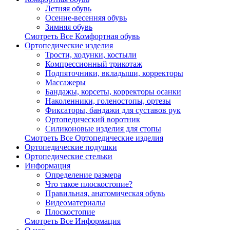
Летняя обувь
Осенне-весенняя обувь
Зимняя обувь
Смотреть Все Комфортная обувь
Ортопедические изделия
Трости, ходунки, костыли
Компрессионный трикотаж
Подпяточники, вкладыши, корректоры
Массажеры
Бандажы, корсеты, корректоры осанки
Наколенники, голеностопы, ортезы
Фиксаторы, бандажи для суставов рук
Ортопедический воротник
Силиконовые изделия для стопы
Смотреть Все Ортопедические изделия
Ортопедические подушки
Ортопедические стельки
Информация
Определение размера
Что такое плоскостопие?
Правильная, анатомическая обувь
Видеоматериалы
Плоскостопие
Смотреть Все Информация