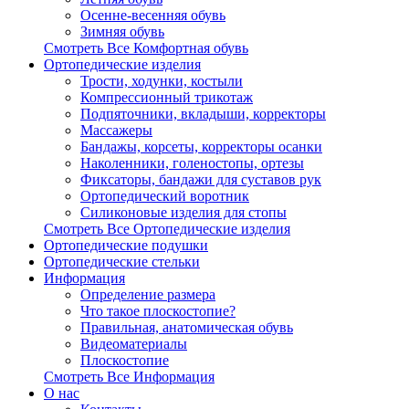
Осенне-весенняя обувь
Зимняя обувь
Смотреть Все Комфортная обувь
Ортопедические изделия
Трости, ходунки, костыли
Компрессионный трикотаж
Подпяточники, вкладыши, корректоры
Массажеры
Бандажы, корсеты, корректоры осанки
Наколенники, голеностопы, ортезы
Фиксаторы, бандажи для суставов рук
Ортопедический воротник
Силиконовые изделия для стопы
Смотреть Все Ортопедические изделия
Ортопедические подушки
Ортопедические стельки
Информация
Определение размера
Что такое плоскостопие?
Правильная, анатомическая обувь
Видеоматериалы
Плоскостопие
Смотреть Все Информация
О нас