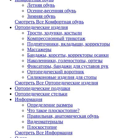
Летняя обувь
Осенне-весенняя обувь
Зимняя обувь
Смотреть Все Комфортная обувь
Ортопедические изделия
Трости, ходунки, костыли
Компрессионный трикотаж
Подпяточники, вкладыши, корректоры
Массажеры
Бандажы, корсеты, корректоры осанки
Наколенники, голеностопы, ортезы
Фиксаторы, бандажи для суставов рук
Ортопедический воротник
Силиконовые изделия для стопы
Смотреть Все Ортопедические изделия
Ортопедические подушки
Ортопедические стельки
Информация
Определение размера
Что такое плоскостопие?
Правильная, анатомическая обувь
Видеоматериалы
Плоскостопие
Смотреть Все Информация