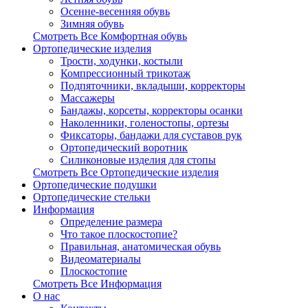
Осенне-весенняя обувь
Зимняя обувь
Смотреть Все Комфортная обувь
Ортопедические изделия
Трости, ходунки, костыли
Компрессионный трикотаж
Подпяточники, вкладыши, корректоры
Массажеры
Бандажы, корсеты, корректоры осанки
Наколенники, голеностопы, ортезы
Фиксаторы, бандажи для суставов рук
Ортопедический воротник
Силиконовые изделия для стопы
Смотреть Все Ортопедические изделия
Ортопедические подушки
Ортопедические стельки
Информация
Определение размера
Что такое плоскостопие?
Правильная, анатомическая обувь
Видеоматериалы
Плоскостопие
Смотреть Все Информация
О нас