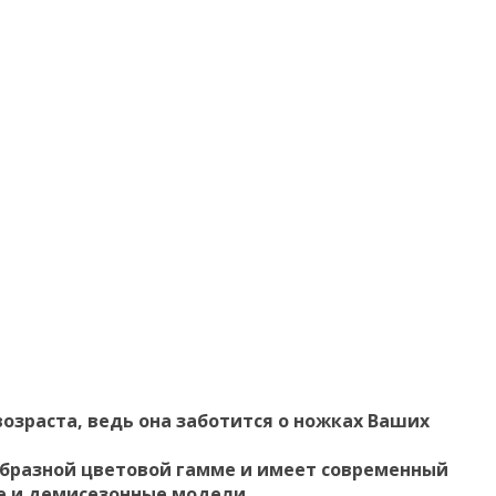
возраста, ведь она заботится о ножках Ваших
ообразной цветовой гамме и имеет современный
ие и демисезонные модели.