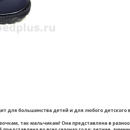
одит для большинства детей и для любого детского 
 девочкам, так мальчикам! Она представлена в разн
представлена во всех сезонах года: летние, зимн