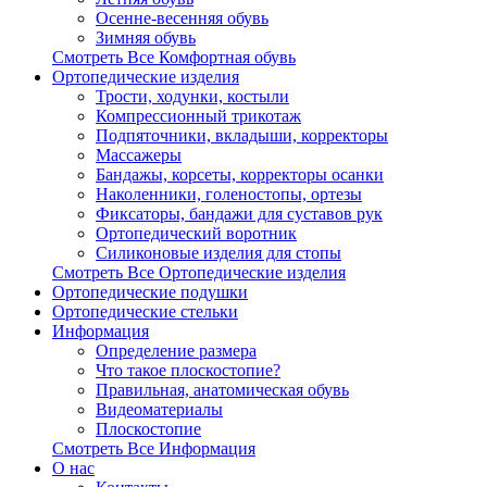
Осенне-весенняя обувь
Зимняя обувь
Смотреть Все Комфортная обувь
Ортопедические изделия
Трости, ходунки, костыли
Компрессионный трикотаж
Подпяточники, вкладыши, корректоры
Массажеры
Бандажы, корсеты, корректоры осанки
Наколенники, голеностопы, ортезы
Фиксаторы, бандажи для суставов рук
Ортопедический воротник
Силиконовые изделия для стопы
Смотреть Все Ортопедические изделия
Ортопедические подушки
Ортопедические стельки
Информация
Определение размера
Что такое плоскостопие?
Правильная, анатомическая обувь
Видеоматериалы
Плоскостопие
Смотреть Все Информация
О нас