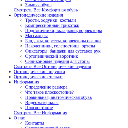
Зимняя обувь
Смотреть Все Комфортная обувь
Ортопедические изделия
Трости, ходунки, костыли
Компрессионный трикотаж
Подпяточники, вкладыши, корректоры
Массажеры
Бандажы, корсеты, корректоры осанки
Наколенники, голеностопы, ортезы
Фиксаторы, бандажи для суставов рук
Ортопедический воротник
Силиконовые изделия для стопы
Смотреть Все Ортопедические изделия
Ортопедические подушки
Ортопедические стельки
Информация
Определение размера
Что такое плоскостопие?
Правильная, анатомическая обувь
Видеоматериалы
Плоскостопие
Смотреть Все Информация
О нас
Контакты