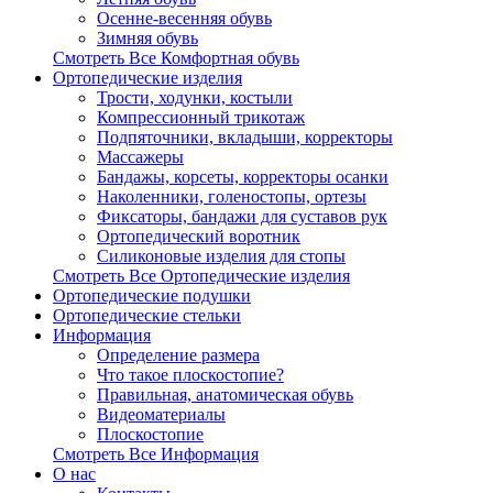
Осенне-весенняя обувь
Зимняя обувь
Смотреть Все Комфортная обувь
Ортопедические изделия
Трости, ходунки, костыли
Компрессионный трикотаж
Подпяточники, вкладыши, корректоры
Массажеры
Бандажы, корсеты, корректоры осанки
Наколенники, голеностопы, ортезы
Фиксаторы, бандажи для суставов рук
Ортопедический воротник
Силиконовые изделия для стопы
Смотреть Все Ортопедические изделия
Ортопедические подушки
Ортопедические стельки
Информация
Определение размера
Что такое плоскостопие?
Правильная, анатомическая обувь
Видеоматериалы
Плоскостопие
Смотреть Все Информация
О нас