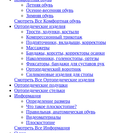
Летняя обувь
Осенне-весенняя обувь
Зимняя обувь
Смотреть Все Комфортная обувь
Ортопедические изделия
Трости, ходунки, костыли
Компрессионный трикотаж
Подпяточники, вкладыши, корректоры
Массажеры
Бандажы, корсеты, корректоры осанки
Наколенники, голеностопы, ортезы
Фиксаторы, бандажи для суставов рук
Ортопедический воротник
Силиконовые изделия для стопы
Смотреть Все Ортопедические изделия
Ортопедические подушки
Ортопедические стельки
Информация
Определение размера
Что такое плоскостопие?
Правильная, анатомическая обувь
Видеоматериалы
Плоскостопие
Смотреть Все Информация