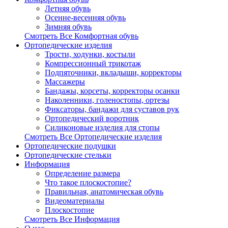
Летняя обувь
Осенне-весенняя обувь
Зимняя обувь
Смотреть Все Комфортная обувь
Ортопедические изделия
Трости, ходунки, костыли
Компрессионный трикотаж
Подпяточники, вкладыши, корректоры
Массажеры
Бандажы, корсеты, корректоры осанки
Наколенники, голеностопы, ортезы
Фиксаторы, бандажи для суставов рук
Ортопедический воротник
Силиконовые изделия для стопы
Смотреть Все Ортопедические изделия
Ортопедические подушки
Ортопедические стельки
Информация
Определение размера
Что такое плоскостопие?
Правильная, анатомическая обувь
Видеоматериалы
Плоскостопие
Смотреть Все Информация