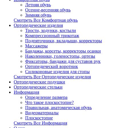
Летняя обувь
Осенне-весенняя обувь
Зимняя обувь
Смотреть Все Комфортная обувь
Ортопедические изделия
Трости, ходунки, костыли
Компрессионный трикотаж
Подпяточники, вкладыши, корректоры
Массажеры
Бандажы, корсеты, корректоры осанки
Наколенники, голеностопы, ортезы
Фиксаторы, бандажи для суставов рук
Ортопедический воротник
Силиконовые изделия для стопы
Смотреть Все Ортопедические изделия
Ортопедические подушки
Ортопедические стельки
Информация
Определение размера
Что такое плоскостопие?
Правильная, анатомическая обувь
Видеоматериалы
Плоскостопие
Смотреть Все Информация