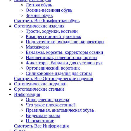
Летняя обувь
Осенне-весенняя обувь
Зимняя обувь
Смотреть Все Комфортная обувь
Ортопедические изделия
Трости, ходунки, костыли
Компрессионный трикотаж
Подпяточники, вкладыши, корректоры
Массажеры
Бандажы, корсеты, корректоры осанки
Наколенники, голеностопы, ортезы
Фиксаторы, бандажи для суставов рук
Ортопедический воротник
Силиконовые изделия для стопы
Смотреть Все Ортопедические изделия
Ортопедические подушки
Ортопедические стельки
Информация
Определение размера
Что такое плоскостопие?
Правильная, анатомическая обувь
Видеоматериалы
Плоскостопие
Смотреть Все Информация