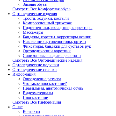
Зимняя обувь
Смотреть Все Комфортная обувь
Ортопедические изделия
Трости, ходунки, костыли
Компрессионный трикотаж
Подпяточники, вкладыши, корректоры
Массажеры
Бандажы, корсеты, корректоры осанки
Наколенники, голеностопы, ортезы
Фиксаторы, бандажи для суставов рук
Ортопедический воротник
Силиконовые изделия для стопы
Смотреть Все Ортопедические изделия
Ортопедические подушки
Ортопедические стельки
Информация
Определение размера
Что такое плоскостопие?
Правильная, анатомическая обувь
Видеоматериалы
Плоскостопие
Смотреть Все Информация
О нас
Контакты