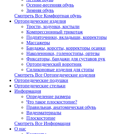
Осенне-весенняя обувь
Зимняя обувь
Смотреть Все Комфортная обувь
Ортопедические изделия
Трости, ходунки, костыли
Компрессионный трикотаж
Подпяточники, вкладыши, корректоры
Массажеры
Бандажы, корсеты, корректоры осанки
Наколенники, голеностопы, ортезы
Фиксаторы, бандажи для суставов рук
Ортопедический воротник
Силиконовые изделия для стопы
Смотреть Все Ортопедические изделия
Ортопедические подушки
Ортопедические стельки
Информация
Определение размера
Что такое плоскостопие?
Правильная, анатомическая обувь
Видеоматериалы
Плоскостопие
Смотреть Все Информация
О нас