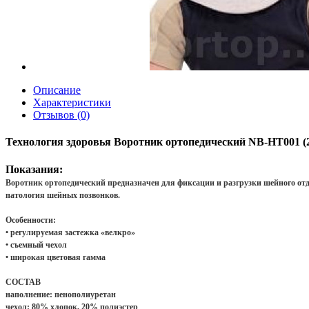
Описание
Характеристики
Отзывов (0)
Технология здоровья Воротник ортопедический NB-HT001 (2
Показания:
Воротник ортопедический предназначен для фиксации и разгрузки шейного отд
патология шейных позвонков.
Особенности:
• регулируемая застежка «велкро»
• съемный чехол
• широкая цветовая гамма
СОСТАВ
наполнение: пенополиуретан
чехол: 80% хлопок, 20% полиэстер