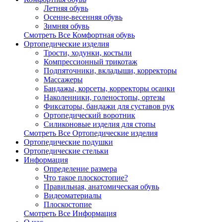
Летняя обувь
Осенне-весенняя обувь
Зимняя обувь
Смотреть Все Комфортная обувь
Ортопедические изделия
Трости, ходунки, костыли
Компрессионный трикотаж
Подпяточники, вкладыши, корректоры
Массажеры
Бандажы, корсеты, корректоры осанки
Наколенники, голеностопы, ортезы
Фиксаторы, бандажи для суставов рук
Ортопедический воротник
Силиконовые изделия для стопы
Смотреть Все Ортопедические изделия
Ортопедические подушки
Ортопедические стельки
Информация
Определение размера
Что такое плоскостопие?
Правильная, анатомическая обувь
Видеоматериалы
Плоскостопие
Смотреть Все Информация