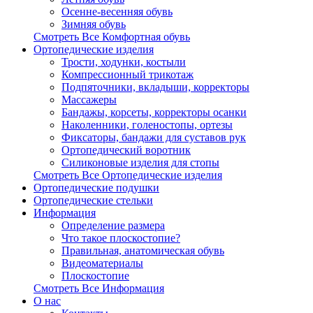
Осенне-весенняя обувь
Зимняя обувь
Смотреть Все Комфортная обувь
Ортопедические изделия
Трости, ходунки, костыли
Компрессионный трикотаж
Подпяточники, вкладыши, корректоры
Массажеры
Бандажы, корсеты, корректоры осанки
Наколенники, голеностопы, ортезы
Фиксаторы, бандажи для суставов рук
Ортопедический воротник
Силиконовые изделия для стопы
Смотреть Все Ортопедические изделия
Ортопедические подушки
Ортопедические стельки
Информация
Определение размера
Что такое плоскостопие?
Правильная, анатомическая обувь
Видеоматериалы
Плоскостопие
Смотреть Все Информация
О нас