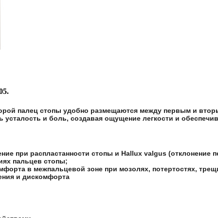
05.
орой палец стопы удобно размещаются между первым и вторы
ь усталость и боль, создавая ощущение легкости и обеспеч
е при распластанности стопы и Hallux valgus (отклонение п
иях пальцев стопы;
орта в межпальцевой зоне при мозолях, потертостях, трещи
жения и дискомфорта