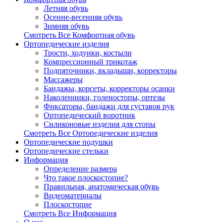
Летняя обувь
Осенне-весенняя обувь
Зимняя обувь
Смотреть Все Комфортная обувь
Ортопедические изделия
Трости, ходунки, костыли
Компрессионный трикотаж
Подпяточники, вкладыши, корректоры
Массажеры
Бандажы, корсеты, корректоры осанки
Наколенники, голеностопы, ортезы
Фиксаторы, бандажи для суставов рук
Ортопедический воротник
Силиконовые изделия для стопы
Смотреть Все Ортопедические изделия
Ортопедические подушки
Ортопедические стельки
Информация
Определение размера
Что такое плоскостопие?
Правильная, анатомическая обувь
Видеоматериалы
Плоскостопие
Смотреть Все Информация